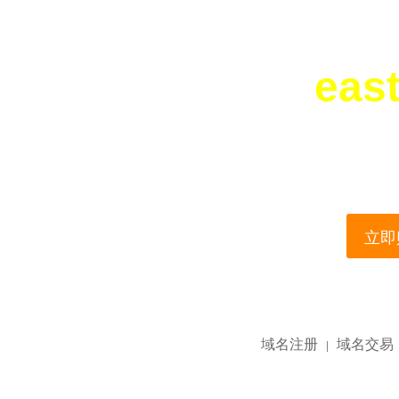
east
您所访问的域名正在
This domain name is current
立即购
域名注册
域名交易
|