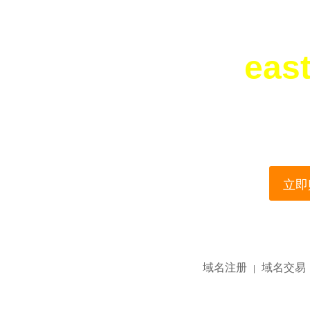
east
您所访问的域名正在
This domain name is current
立即购
域名注册
域名交易
|